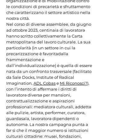
organizzazione e di mobilitazione contro
le condizioni di precarietà e sfruttamento
che caratterizzano il settore artistico nella
nostra città.
Nel corso di diverse assemblee, da giugno
ad ottobre 2023, centinaia di lavoratorə
hanno scritto collettivamente la Carta
metropolitana del lavoro culturale. La sua
particolarità (in un settore in cui la
precarizzazione è favoritadalla
frammentazione e
dall’individualizzazione) è quella di essere
nata da un confronto trasversale (facilitato
da Sale Docks, Institute of Radical
Imagination,
ADL Cobas
e
Mi Riconosci?
),
con l’intento di affermare i diritti di
lavoratorə diversə per mansioni,
contrattualizzazione e aspirazioni
professionali: mediatorə culturali, addettə
alle pulizie, artistə, performer, curatorə,
guardasala, lavoratorə dipendenti o
autonomə. La nostra campagna punta a
far sì che il maggior numero si istituzioni
culturali cittadine: musei, fondazioni,