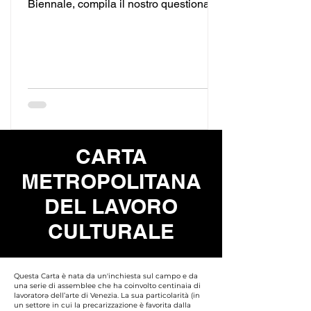
Biennale, compila il nostro questionario
e fallo girare!
CARTA
METROPOLITANA
DEL LAVORO
CULTURALE
Questa Carta è nata da un'inchiesta sul campo e da
una serie di assemblee che ha coinvolto centinaia di
lavoratorə dell’arte di Venezia. La sua particolarità (in
un settore in cui la precarizzazione è favorita dalla