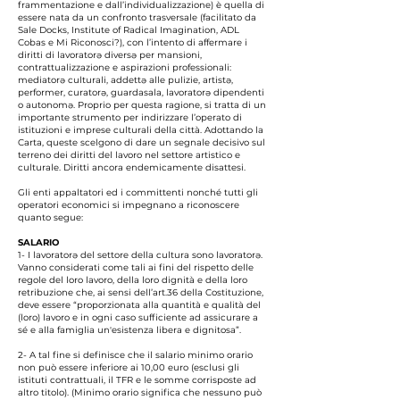
frammentazione e dall’individualizzazione) è quella di
essere nata da un confronto trasversale (facilitato da
Sale Docks, Institute of Radical Imagination, ADL
Cobas e Mi Riconosci?), con l’intento di affermare i
diritti di lavoratorə diversə per mansioni,
contrattualizzazione e aspirazioni professionali:
mediatorə culturali, addettə alle pulizie, artistə,
performer, curatorə, guardasala, lavoratorə dipendenti
o autonomə. Proprio per questa ragione, si tratta di un
importante strumento per indirizzare l’operato di
istituzioni e imprese culturali della città. Adottando la
Carta, queste scelgono di dare un segnale decisivo sul
terreno dei diritti del lavoro nel settore artistico e
culturale. Diritti ancora endemicamente disattesi.
Gli enti appaltatori ed i committenti nonché tutti gli
operatori economici si impegnano a riconoscere
quanto segue:
SALARIO
1- I lavoratorə del settore della cultura sono lavoratorə.
Vanno considerati come tali ai fini del rispetto delle
regole del loro lavoro, della loro dignità e della loro
retribuzione che, ai sensi dell’art.36 della Costituzione,
deve essere “proporzionata alla quantità e qualità del
(loro) lavoro e in ogni caso sufficiente ad assicurare a
sé e alla famiglia un'esistenza libera e dignitosa”.
2- A tal fine si definisce che il salario minimo orario
non può essere inferiore ai 10,00 euro (esclusi gli
istituti contrattuali, il TFR e le somme corrisposte ad
altro titolo). (Minimo orario significa che nessuno può