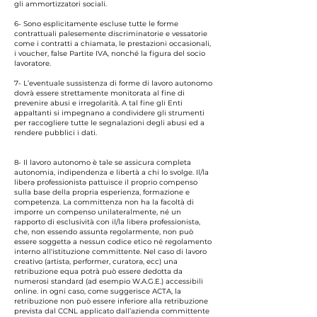
gli ammortizzatori sociali.
6- Sono esplicitamente escluse tutte le forme
contrattuali palesemente discriminatorie e vessatorie
come i contratti a chiamata, le prestazioni occasionali,
i voucher, false Partite IVA, nonché la figura del socio
lavoratore.
7- L’eventuale sussistenza di forme di lavoro autonomo
dovrà essere strettamente monitorata al fine di
prevenire abusi e irregolarità. A tal fine gli Enti
appaltanti si impegnano a condividere gli strumenti
per raccogliere tutte le segnalazioni degli abusi ed a
rendere pubblici i dati.
8- Il lavoro autonomo è tale se assicura completa
autonomia, indipendenza e libertà a chi lo svolge. Il/la
liberə professionistə pattuisce il proprio compenso
sulla base della propria esperienza, formazione e
competenza. La committenza non ha la facoltà di
imporre un compenso unilateralmente, né un
rapporto di esclusività con il/la liberə professionistə,
che, non essendo assuntə regolarmente, non può
essere soggettə a nessun codice etico né regolamento
interno all'istituzione committente. Nel caso di lavoro
creativo (artistə, performer, curatorə, ecc) una
retribuzione equa potrà può essere dedotta da
numerosi standard (ad esempio W.A.G.E.) accessibili
online. in ogni caso, come suggerisce ACTA, la
retribuzione non può essere inferiore alla retribuzione
prevista dal CCNL applicato dall’azienda committente