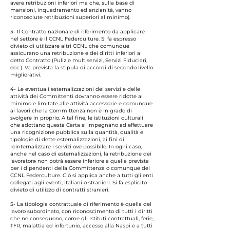
avere retribuzioni inferiori ma che, sulla base di
mansioni, inquadramento ed anzianità, vanno
riconosciute retribuzioni superiori al minimo).
3- Il Contratto nazionale di riferimento da applicare
nel settore è il CCNL Federculture. Si fa espresso
divieto di utilizzare altri CCNL che comunque
assicurano una retribuzione e dei diritti inferiori a
detto Contratto (Pulizie multiservizi, Servizi Fiduciari,
ecc.). Va prevista la stipula di accordi di secondo livello
migliorativi.
4- Le eventuali esternalizzazioni dei servizi e delle
attività dei Committenti dovranno essere ridotte al
minimo e limitate alle attività accessorie e comunque
ai lavori che la Committenza non è in grado di
svolgere in proprio. A tal fine, le istituzioni culturali
che adottano questa Carta si impegnano ad effettuare
una ricognizione pubblica sulla quantità, qualità e
tipologie di dette esternalizzazioni, ai fini di
reinternalizzare i servizi ove possibile. In ogni caso,
anche nel caso di esternalizzazioni, la retribuzione dei
lavoratorə non potrà essere inferiore a quella prevista
per i dipendenti della Committenza o comunque del
CCNL Federculture. Ciò si applica anche a tutti gli enti
collegati agli eventi, italiani o stranieri. Si fa esplicito
divieto di utilizzo di contratti stranieri.
5- La tipologia contrattuale di riferimento è quella del
lavoro subordinato, con riconoscimento di tutti i diritti
che ne conseguono, come gli Istituti contrattuali, ferie,
TFR, malattia ed infortunio, accesso alla Naspi e a tutti