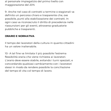
al personale impiegatizio del primo livello con
maggiorazione del 20%
9- Anche nel caso di contratti a termine o stagionali va
definito un percorso chiaro e trasparente che, ove
possibile, punti alla stabilizzazione dei contratti. In
ogni caso va riconosciuto il diritto di precedenza nelle
riassunzioni per gli eventi, attraverso graduatorie
pubbliche e trasparenti.
ORARIO E NORMATIVA
Il tempo dei lavoratori della cultura in quanto cittadini
ha un valore inalienabile.
10- A tal fine va limitata il più possibile l’estrema
flessibilità oraria che viene richiesta ai lavoratori.
L’orario deve essere stabile, evitando i turni spezzati, e
concordando qualsiasi cambiamento con i lavoratori
stessi in modo da rendere possibile la conciliazione
del tempo di vita col tempo di lavoro.
11- Il luogo di lavoro deve essere stabile. I trasferimenti
devono essere fatti solo su base volontaria. Qualora ci
siano dimostrate esigenze tecniche da parte aziendale
il preavviso non potrà essere inferiore a 30 giorni. Sono
vietati i trasferimenti disciplinari e/o punitivi.
12- Le pause sono un diritto. Va riconosciuto il Buono
pasto per la pausa pranzo. Vanno assicurati spazi
idonei come bagni, spogliatoi e mense.